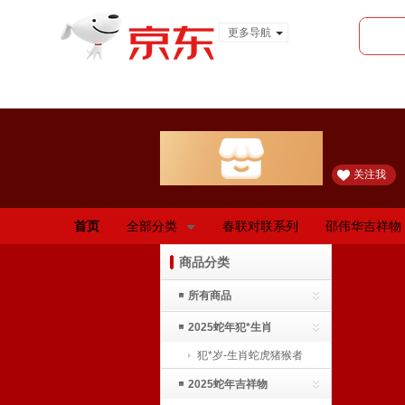
更多导航
服装城
食品
金融
关注我
首页
全部分类
春联对联系列
邵伟华吉祥物
商品分类
所有商品
2025蛇年犯*生肖
犯*岁-生肖蛇虎猪猴者
2025蛇年吉祥物