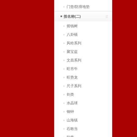
门垫/防滑地垫
按名称(二)
摇钱树
八卦镜
风铃系列
聚宝盆
文昌系列
旺市牛
旺势龙
尺子系列
剑类
水晶球
铜钟
山海镇
石敢当