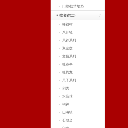
门垫/防滑地垫
按名称(二)
摇钱树
八卦镜
风铃系列
聚宝盆
文昌系列
旺市牛
旺势龙
尺子系列
剑类
水晶球
铜钟
山海镇
石敢当