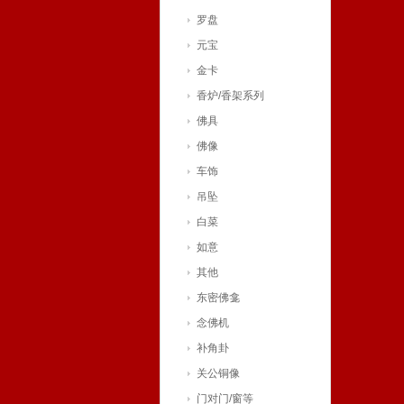
罗盘
元宝
金卡
香炉/香架系列
佛具
佛像
车饰
吊坠
白菜
如意
其他
东密佛龛
念佛机
补角卦
关公铜像
门对门/窗等