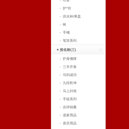
印章
护*符
供水杯/果盘
钵
手镯
笔筒系列
按名称(三)
护身佛牌
三羊开泰
马到成功
九转乾坤
马上封侯
手链系列
吉祥锦囊
道家用品
喜庆用品