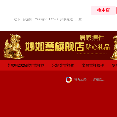
松下
蘇泊爾
Yeelight
LOVO
網易嚴選
天堂
李居明2025蛇年吉祥物
宋韶光吉祥物
文昌吉祥摆件
罗
努力加载中，请稍后...