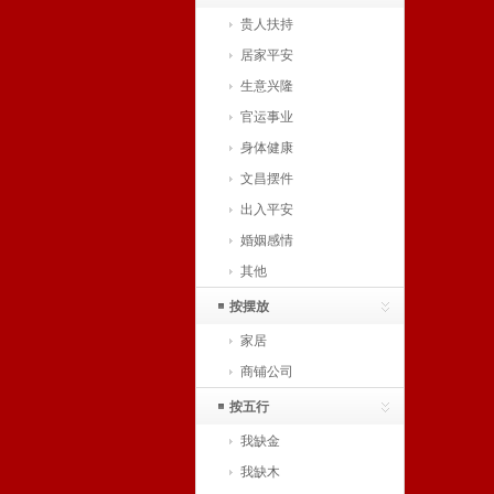
贵人扶持
居家平安
生意兴隆
官运事业
身体健康
文昌摆件
出入平安
婚姻感情
其他
按摆放
家居
商铺公司
按五行
我缺金
我缺木