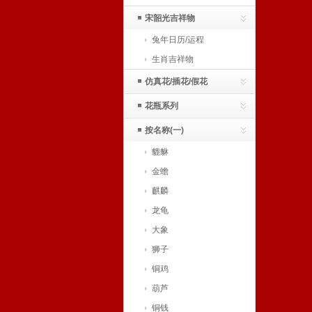
宋韶光吉祥物
兔年日历/运程
生肖吉祥物
仿真花/插花/假花
花瓶系列
按名称(一)
貔貅
金蟾
麒麟
龙龟
大象
狮子
铜鸡
葫芦
铜钱