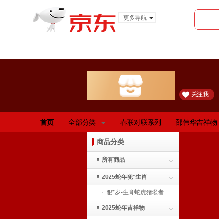
更多导航
服装城
食品
金融
关注我
首页
全部分类
春联对联系列
邵伟华吉祥物
商品分类
所有商品
2025蛇年犯*生肖
犯*岁-生肖蛇虎猪猴者
2025蛇年吉祥物