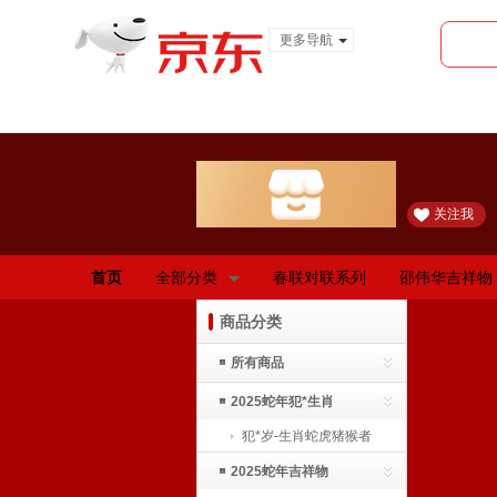
更多导航
服装城
食品
金融
关注我
首页
全部分类
春联对联系列
邵伟华吉祥物
商品分类
所有商品
2025蛇年犯*生肖
犯*岁-生肖蛇虎猪猴者
2025蛇年吉祥物