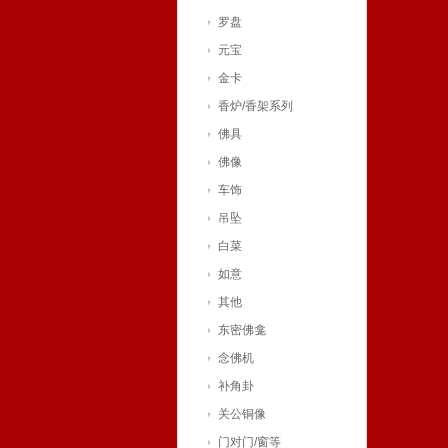
罗盘
元宝
金卡
香炉/香架系列
佛具
佛像
车饰
吊坠
白菜
如意
其他
东密佛龛
念佛机
补角卦
关公铜像
门对门/窗等