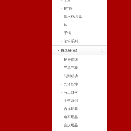
印章
护*符
供水杯/果盘
钵
手镯
笔筒系列
按名称(三)
护身佛牌
三羊开泰
马到成功
九转乾坤
马上封侯
手链系列
吉祥锦囊
道家用品
喜庆用品