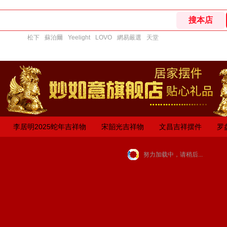
松下
蘇泊爾
Yeelight
LOVO
網易嚴選
天堂
李居明2025蛇年吉祥物
宋韶光吉祥物
文昌吉祥摆件
罗
努力加载中，请稍后...