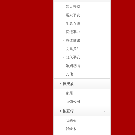
贵人扶持
居家平安
生意兴隆
官运事业
身体健康
文昌摆件
出入平安
婚姻感情
其他
按摆放
家居
商铺公司
按五行
我缺金
我缺木