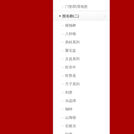
门垫/防滑地垫
按名称(二)
摇钱树
八卦镜
风铃系列
聚宝盆
文昌系列
旺市牛
旺势龙
尺子系列
剑类
水晶球
铜钟
山海镇
石敢当