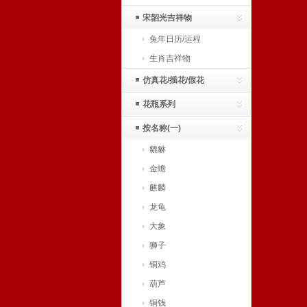
宋韶光吉祥物
兔年日历/运程
生肖吉祥物
仿真花/插花/假花
花瓶系列
按名称(一)
貔貅
金蟾
麒麟
龙龟
大象
狮子
铜鸡
葫芦
铜钱