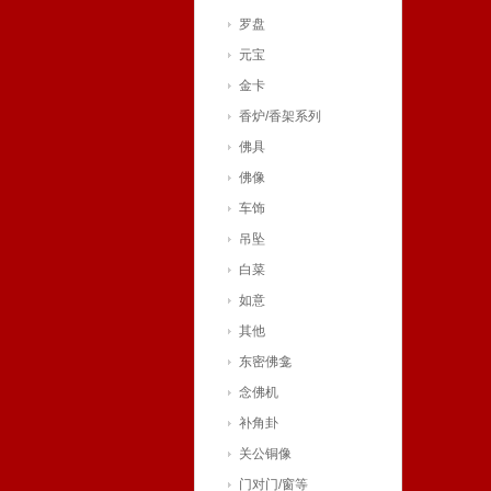
罗盘
元宝
金卡
香炉/香架系列
佛具
佛像
车饰
吊坠
白菜
如意
其他
东密佛龛
念佛机
补角卦
关公铜像
门对门/窗等