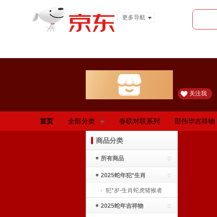
更多导航
服装城
食品
金融
关注我
首页
全部分类
春联对联系列
邵伟华吉祥物
商品分类
所有商品
2025蛇年犯*生肖
犯*岁-生肖蛇虎猪猴者
2025蛇年吉祥物