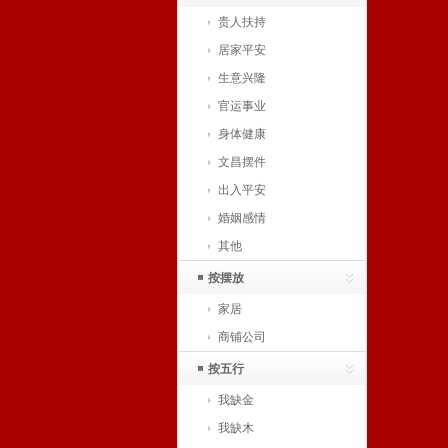
贵人扶持
居家平安
生意兴隆
官运事业
身体健康
文昌摆件
出入平安
婚姻感情
其他
按摆放
家居
商铺公司
按五行
我缺金
我缺木