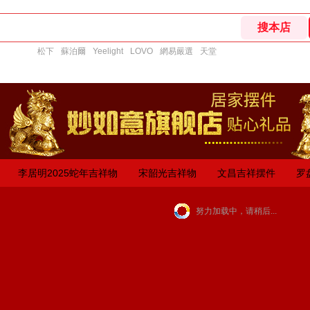
松下
蘇泊爾
Yeelight
LOVO
網易嚴選
天堂
李居明2025蛇年吉祥物
宋韶光吉祥物
文昌吉祥摆件
罗
努力加载中，请稍后...