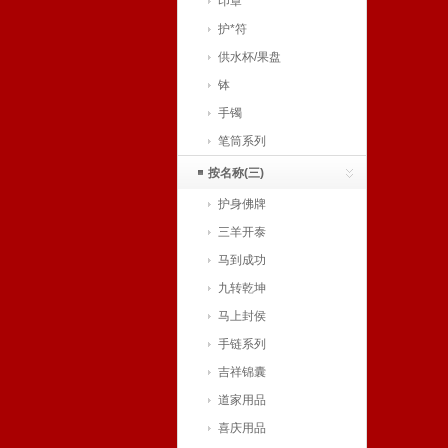
印章
护*符
供水杯/果盘
钵
手镯
笔筒系列
按名称(三)
护身佛牌
三羊开泰
马到成功
九转乾坤
马上封侯
手链系列
吉祥锦囊
道家用品
喜庆用品