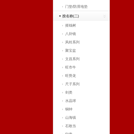
门垫/防滑地垫
按名称(二)
摇钱树
八卦镜
风铃系列
聚宝盆
文昌系列
旺市牛
旺势龙
尺子系列
剑类
水晶球
铜钟
山海镇
石敢当