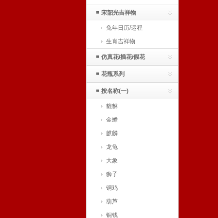
宋韶光吉祥物
兔年日历/运程
生肖吉祥物
仿真花/插花/假花
花瓶系列
按名称(一)
貔貅
金蟾
麒麟
龙龟
大象
狮子
铜鸡
葫芦
铜钱