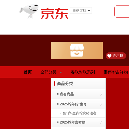
更多导航
服装城
食品
金融
关注我
首页
全部分类
春联对联系列
邵伟华吉祥物
商品分类
所有商品
2025蛇年犯*生肖
犯*岁-生肖蛇虎猪猴者
2025蛇年吉祥物