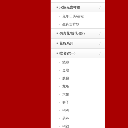
宋韶光吉祥物
兔年日历/运程
生肖吉祥物
仿真花/插花/假花
花瓶系列
按名称(一)
貔貅
金蟾
麒麟
龙龟
大象
狮子
铜鸡
葫芦
铜钱