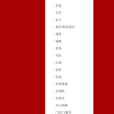
罗盘
元宝
金卡
香炉/香架系列
佛具
佛像
车饰
吊坠
白菜
如意
其他
东密佛龛
念佛机
补角卦
关公铜像
门对门/窗等