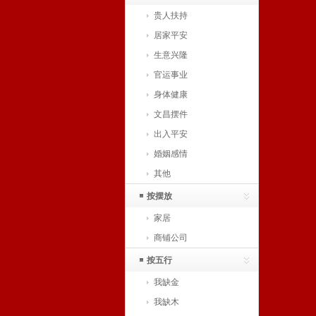
贵人扶持
居家平安
生意兴隆
官运事业
身体健康
文昌摆件
出入平安
婚姻感情
其他
按摆放
家居
商铺公司
按五行
我缺金
我缺木