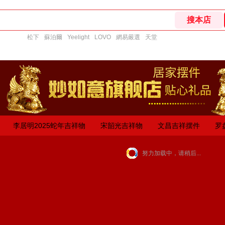
松下
蘇泊爾
Yeelight
LOVO
網易嚴選
天堂
李居明2025蛇年吉祥物
宋韶光吉祥物
文昌吉祥摆件
罗
努力加载中，请稍后...